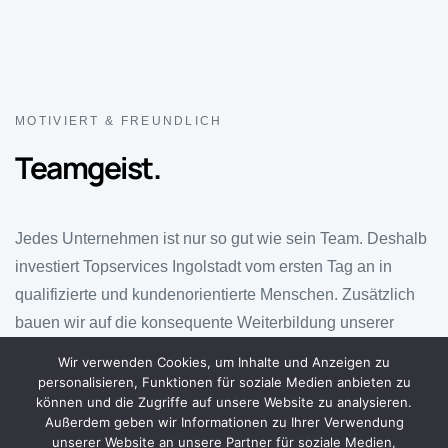
MOTIVIERT & FREUNDLICH
Teamgeist.
Jedes Unternehmen ist nur so gut wie sein Team. Deshalb
investiert Topservices Ingolstadt vom ersten Tag an in
qualifizierte und kundenorientierte Menschen. Zusätzlich
bauen wir auf die konsequente Weiterbildung unserer
Mitarbeiter und Partner. Top Einsatz für ein top Team.
Wir verwenden Cookies, um Inhalte und Anzeigen zu
personalisieren, Funktionen für soziale Medien anbieten zu
können und die Zugriffe auf unsere Website zu analysieren.
Außerdem geben wir Informationen zu Ihrer Verwendung
ÜBER UNS
unserer Website an unsere Partner für soziale Medien,